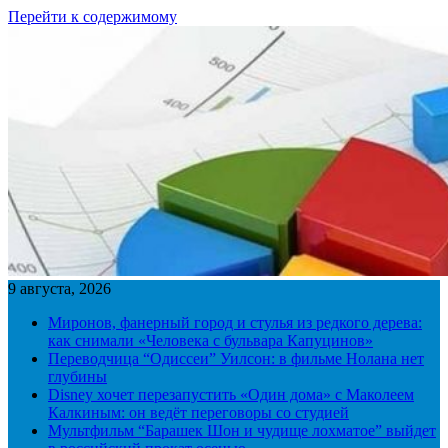
Перейти к содержимому
9 августа, 2026
Миронов, фанерный город и стулья из редкого дерева:
как снимали «Человека с бульвара Капуцинов»
Переводчица “Одиссеи” Уилсон: в фильме Нолана нет
глубины
Disney хочет перезапустить «Один дома» с Маколеем
Калкиным: он ведёт переговоры со студией
Мультфильм “Барашек Шон и чудище лохматое” выйдет