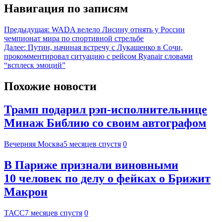
Навигация по записям
Предыдущая:
WADA велело Лисину отнять у России
чемпионат мира по спортивной стрельбе
Далее:
Путин, начиная встречу с Лукашенко в Сочи,
прокомментировал ситуацию с рейсом Ryanair словами
“всплеск эмоций”
Похожие новости
Трамп подарил рэп-исполнительнице
Минаж Библию со своим автографом
Вечерняя Москва
5 месяцев спустя
0
В Париже признали виновными
10 человек по делу о фейках о Брижит
Макрон
ТАСС
7 месяцев спустя
0