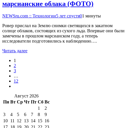
марсианские облака (ФОТО)
NEWSru.com :: Технологии
5 лет спустя
0
1 минуты
Ровер прислал на Землю снимки светящихся в закатном
солнце облаков, состоящих из сухого льда. Впервые они были
замечены в прошлом марсианском году, а теперь
исследователи подготовились к наблюдению….
Читать далее
1
2
3
…
12
Август 2026
Пн
Вт
Ср
Чт
Пт
Сб
Вс
1
2
3
4
5
6
7
8
9
10
11
12
13
14
15
16
17
18
19
20
21
22
23