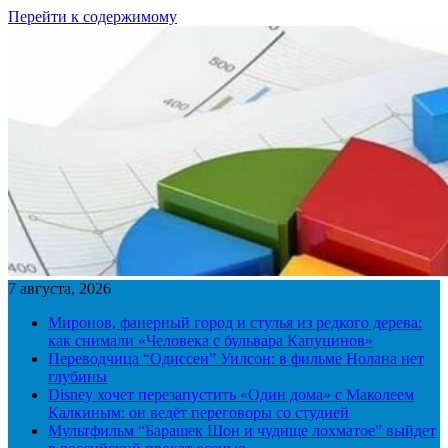
Перейти к содержимому
7 августа, 2026
Миронов, фанерный город и стулья из редкого дерева:
как снимали «Человека с бульвара Капуцинов»
Переводчица “Одиссеи” Уилсон: в фильме Нолана нет
глубины
Disney хочет перезапустить «Один дома» с Маколеем
Калкиным: он ведёт переговоры со студией
Мультфильм “Барашек Шон и чудище лохматое” выйдет