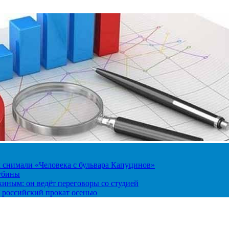
к снимали «Человека с бульвара Капуцинов»
лубины
киным: он ведёт переговоры со студией
 российский прокат осенью