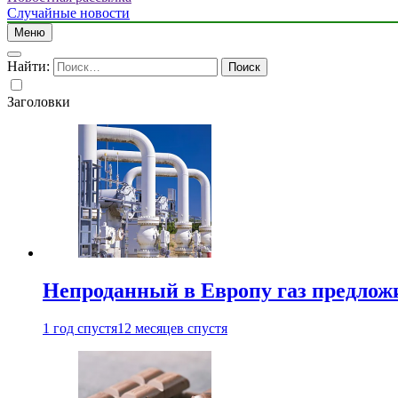
Случайные новости
Меню
Найти:
Заголовки
Непроданный в Европу газ предлож
1 год спустя
12 месяцев спустя