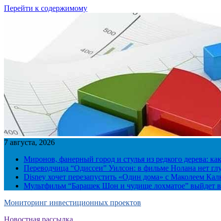
Перейти к содержимому
7 августа, 2026
Миронов, фанерный город и стулья из редкого дерева: ка
Переводчица “Одиссеи” Уилсон: в фильме Нолана нет г
Disney хочет перезапустить «Один дома» с Маколеем Кал
Мультфильм “Барашек Шон и чудище лохматое” выйдет в
Мониторинг инвестиционных проектов
Новостная рассылка