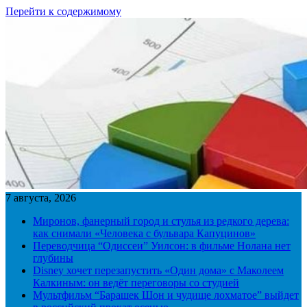
Перейти к содержимому
7 августа, 2026
Миронов, фанерный город и стулья из редкого дерева:
как снимали «Человека с бульвара Капуцинов»
Переводчица “Одиссеи” Уилсон: в фильме Нолана нет
глубины
Disney хочет перезапустить «Один дома» с Маколеем
Калкиным: он ведёт переговоры со студией
Мультфильм “Барашек Шон и чудище лохматое” выйдет