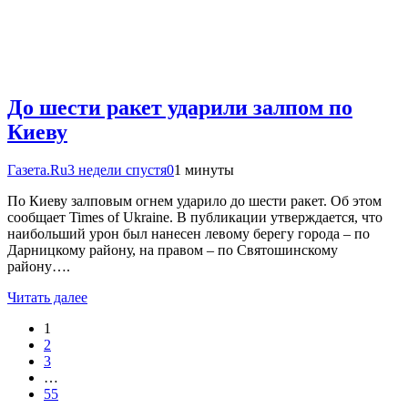
До шести ракет ударили залпом по
Киеву
Газета.Ru
3 недели спустя
0
1 минуты
По Киеву залповым огнем ударило до шести ракет. Об этом
сообщает Times of Ukraine. В публикации утверждается, что
наибольший урон был нанесен левому берегу города – по
Дарницкому району, на правом – по Святошинскому
району….
Читать далее
1
2
3
…
55