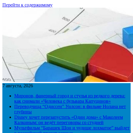
Перейти к содержимому
7 августа, 2026
Миронов, фанерный город и стулья из редкого дерева:
как снимали «Человека с бульвара Капуцинов»
Переводчица “Одиссеи” Уилсон: в фильме Нолана нет
глубины
Disney хочет перезапустить «Один дома» с Маколеем
Калкиным: он ведёт переговоры со студией
Мультфильм “Барашек Шон и чудище лохматое” выйдет