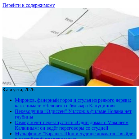
Перейти к содержимому
8 августа, 2026
Миронов, фанерный город и стулья из редкого дерева:
как снимали «Человека с бульвара Капуцинов»
Переводчица “Одиссеи” Уилсон: в фильме Нолана нет
глубины
Disney хочет перезапустить «Один дома» с Маколеем
Калкиным: он ведёт переговоры со студией
Мультфильм “Барашек Шон и чудище лохматое” выйдет