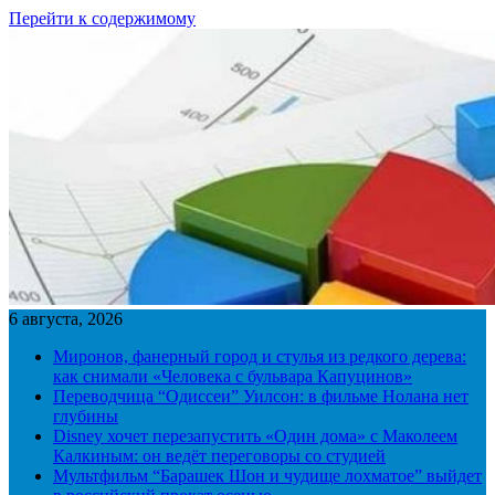
Перейти к содержимому
6 августа, 2026
Миронов, фанерный город и стулья из редкого дерева:
как снимали «Человека с бульвара Капуцинов»
Переводчица “Одиссеи” Уилсон: в фильме Нолана нет
глубины
Disney хочет перезапустить «Один дома» с Маколеем
Калкиным: он ведёт переговоры со студией
Мультфильм “Барашек Шон и чудище лохматое” выйдет