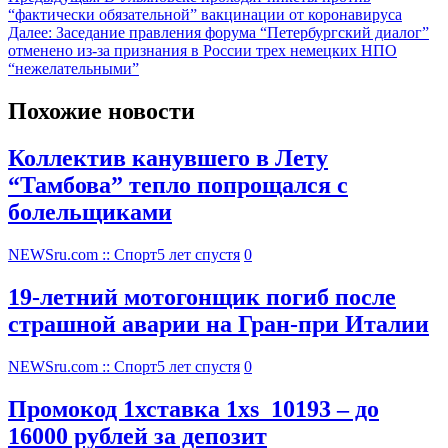
“фактически обязательной” вакцинации от коронавируса
Далее:
Заседание правления форума “Петербургский диалог”
отменено из-за признания в России трех немецких НПО
“нежелательными”
Похожие новости
Коллектив канувшего в Лету
“Тамбова” тепло попрощался с
болельщиками
NEWSru.com :: Спорт
5 лет спустя
0
19-летний мотогонщик погиб после
страшной аварии на Гран-при Италии
NEWSru.com :: Спорт
5 лет спустя
0
Промокод 1хставка 1xs_10193 – до
16000 рублей за депозит