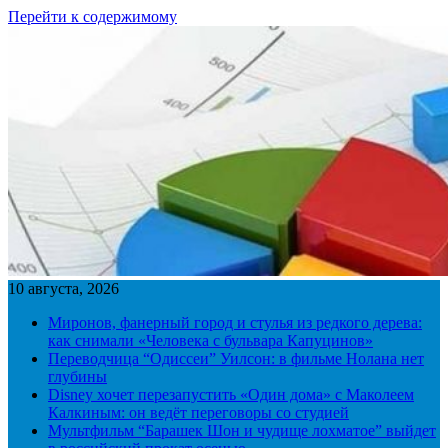
Перейти к содержимому
10 августа, 2026
Миронов, фанерный город и стулья из редкого дерева:
как снимали «Человека с бульвара Капуцинов»
Переводчица “Одиссеи” Уилсон: в фильме Нолана нет
глубины
Disney хочет перезапустить «Один дома» с Маколеем
Калкиным: он ведёт переговоры со студией
Мультфильм “Барашек Шон и чудище лохматое” выйдет