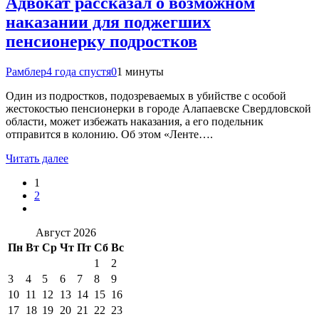
Адвокат рассказал о возможном
наказании для поджегших
пенсионерку подростков
Рамблер
4 года спустя
0
1 минуты
Один из подростков, подозреваемых в убийстве с особой
жестокостью пенсионерки в городе Алапаевске Свердловской
области, может избежать наказания, а его подельник
отправится в колонию. Об этом «Ленте….
Читать далее
1
2
Август 2026
Пн
Вт
Ср
Чт
Пт
Сб
Вс
1
2
3
4
5
6
7
8
9
10
11
12
13
14
15
16
17
18
19
20
21
22
23