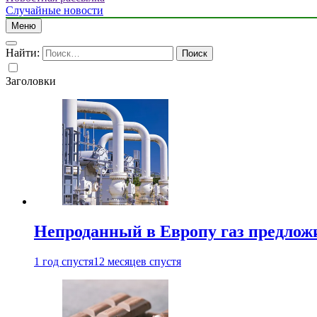
Случайные новости
Меню
Найти:
Заголовки
Непроданный в Европу газ предлож
1 год спустя
12 месяцев спустя