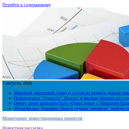
Перейти к содержимому
7 августа, 2026
Миронов, фанерный город и стулья из редкого дерева: ка
Переводчица “Одиссеи” Уилсон: в фильме Нолана нет г
Disney хочет перезапустить «Один дома» с Маколеем Кал
Мультфильм “Барашек Шон и чудище лохматое” выйдет в
Мониторинг инвестиционных проектов
Новостная рассылка