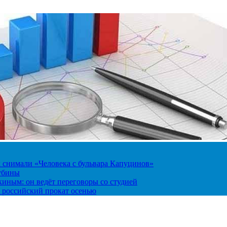
к снимали «Человека с бульвара Капуцинов»
лубины
киным: он ведёт переговоры со студией
 российский прокат осенью