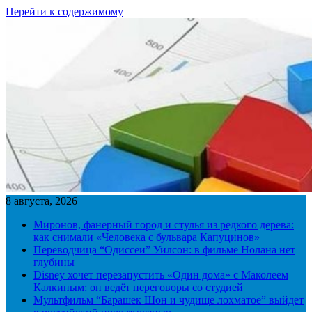
Перейти к содержимому
8 августа, 2026
Миронов, фанерный город и стулья из редкого дерева:
как снимали «Человека с бульвара Капуцинов»
Переводчица “Одиссеи” Уилсон: в фильме Нолана нет
глубины
Disney хочет перезапустить «Один дома» с Маколеем
Калкиным: он ведёт переговоры со студией
Мультфильм “Барашек Шон и чудище лохматое” выйдет