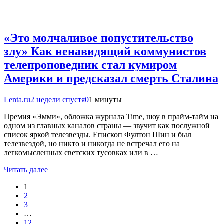
«Это молчаливое попустительство
злу» Как ненавидящий коммунистов
телепроповедник стал кумиром
Америки и предсказал смерть Сталина
Lenta.ru
2 недели спустя
0
1 минуты
Премия «Эмми», обложка журнала Time, шоу в прайм-тайм на
одном из главных каналов страны — звучит как послужной
список яркой телезвезды. Епископ Фултон Шин и был
телезвездой, но никто и никогда не встречал его на
легкомысленных светских тусовках или в …
Читать далее
1
2
3
…
12