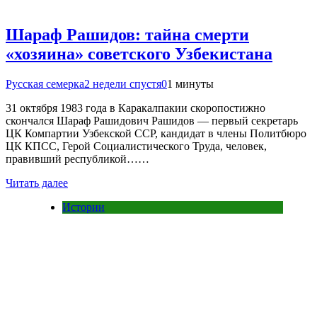
Шараф Рашидов: тайна смерти
«хозяина» советского Узбекистана
Русская семерка
2 недели спустя
0
1 минуты
31 октября 1983 года в Каракалпакии скоропостижно
скончался Шараф Рашидович Рашидов — первый секретарь
ЦК Компартии Узбекской ССР, кандидат в члены Политбюро
ЦК КПСС, Герой Социалистического Труда, человек,
правивший республикой……
Читать далее
Истории