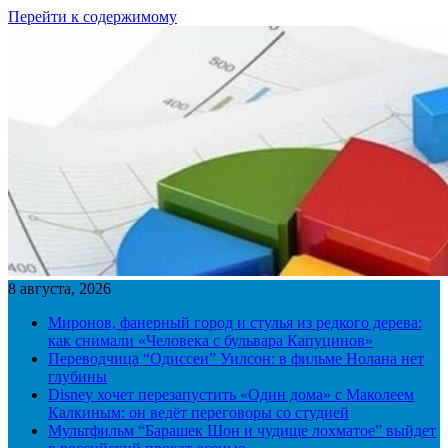
Перейти к содержимому
8 августа, 2026
Миронов, фанерный город и стулья из редкого дерева:
как снимали «Человека с бульвара Капуцинов»
Переводчица “Одиссеи” Уилсон: в фильме Нолана нет
глубины
Disney хочет перезапустить «Один дома» с Маколеем
Калкиным: он ведёт переговоры со студией
Мультфильм “Барашек Шон и чудище лохматое” выйдет