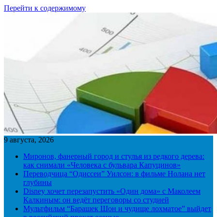
Перейти к содержимому
9 августа, 2026
Миронов, фанерный город и стулья из редкого дерева:
как снимали «Человека с бульвара Капуцинов»
Переводчица “Одиссеи” Уилсон: в фильме Нолана нет
глубины
Disney хочет перезапустить «Один дома» с Маколеем
Калкиным: он ведёт переговоры со студией
Мультфильм “Барашек Шон и чудище лохматое” выйдет