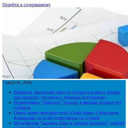
Перейти к содержимому
7 августа, 2026
Миронов, фанерный город и стулья из редкого дерева:
как снимали «Человека с бульвара Капуцинов»
Переводчица “Одиссеи” Уилсон: в фильме Нолана нет
глубины
Disney хочет перезапустить «Один дома» с Маколеем
Калкиным: он ведёт переговоры со студией
Мультфильм “Барашек Шон и чудище лохматое” выйдет