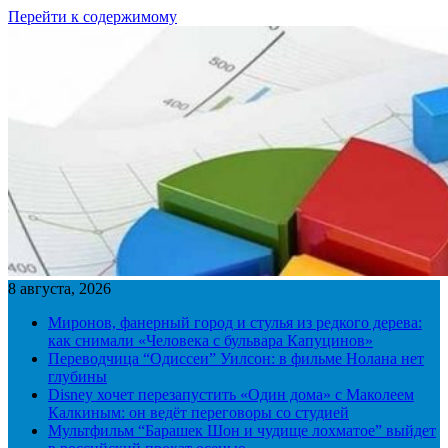
Перейти к содержимому
8 августа, 2026
Миронов, фанерный город и стулья из редкого дерева:
как снимали «Человека с бульвара Капуцинов»
Переводчица “Одиссеи” Уилсон: в фильме Нолана нет
глубины
Disney хочет перезапустить «Один дома» с Маколеем
Калкиным: он ведёт переговоры со студией
Мультфильм “Барашек Шон и чудище лохматое” выйдет