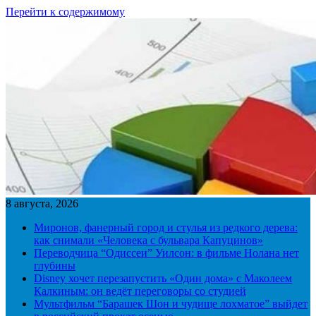
Перейти к содержимому
8 августа, 2026
Миронов, фанерный город и стулья из редкого дерева:
как снимали «Человека с бульвара Капуцинов»
Переводчица “Одиссеи” Уилсон: в фильме Нолана нет
глубины
Disney хочет перезапустить «Один дома» с Маколеем
Калкиным: он ведёт переговоры со студией
Мультфильм “Барашек Шон и чудище лохматое” выйдет