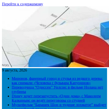
Перейти к содержимому
9 августа, 2026
Миронов, фанерный город и стулья из редкого дерева:
как снимали «Человека с бульвара Капуцинов»
Переводчица “Одиссеи” Уилсон: в фильме Нолана нет
глубины
Disney хочет перезапустить «Один дома» с Маколеем
Калкиным: он ведёт переговоры со студией
Мультфильм “Барашек Шон и чудище лохматое” выйдет