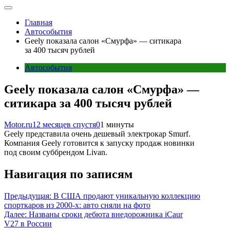
Главная
Автособытия
Geely показала салон «Смурфа» — ситикара
за 400 тысяч рублей
Автособытия
Geely показала салон «Смурфа» —
ситикара за 400 тысяч рублей
Motor.ru
12 месяцев спустя
0
1 минуты
Geely представила очень дешевый электрокар Smurf.
Компания Geely готовится к запуску продаж новинки
под своим суббрендом Livan.
Навигация по записям
Предыдущая:
В США продают уникальную коллекцию
спорткаров из 2000-х: авто сняли на фото
Далее:
Названы сроки дебюта внедорожника iCaur
V27 в России