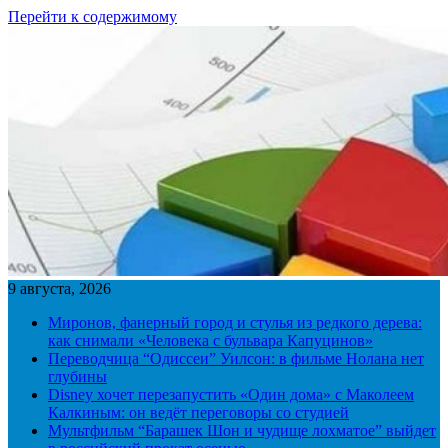
Перейти к содержимому
9 августа, 2026
Миронов, фанерный город и стулья из редкого дерева:
как снимали «Человека с бульвара Капуцинов»
Переводчица “Одиссеи” Уилсон: в фильме Нолана нет
глубины
Disney хочет перезапустить «Один дома» с Маколеем
Калкиным: он ведёт переговоры со студией
Мультфильм “Барашек Шон и чудище лохматое” выйдет