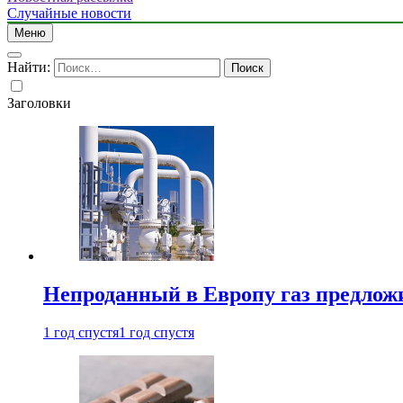
Случайные новости
Меню
Найти:
Заголовки
Непроданный в Европу газ предлож
1 год спустя
1 год спустя