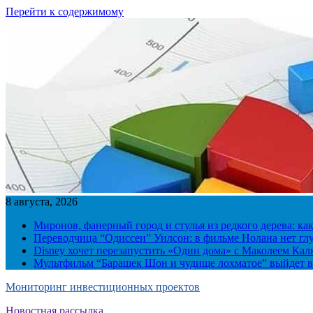
Перейти к содержимому
8 августа, 2026
Миронов, фанерный город и стулья из редкого дерева: ка
Переводчица “Одиссеи” Уилсон: в фильме Нолана нет г
Disney хочет перезапустить «Один дома» с Маколеем Кал
Мультфильм “Барашек Шон и чудище лохматое” выйдет в
Мониторинг инвестиционных проектов
Новостная рассылка