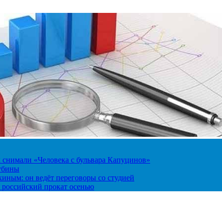
к снимали «Человека с бульвара Капуцинов»
лубины
киным: он ведёт переговоры со студией
 российский прокат осенью