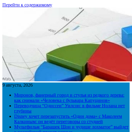
Перейти к содержимому
9 августа, 2026
Миронов, фанерный город и стулья из редкого дерева:
как снимали «Человека с бульвара Капуцинов»
Переводчица “Одиссеи” Уилсон: в фильме Нолана нет
глубины
Disney хочет перезапустить «Один дома» с Маколеем
Калкиным: он ведёт переговоры со студией
Мультфильм “Барашек Шон и чудище лохматое” выйдет