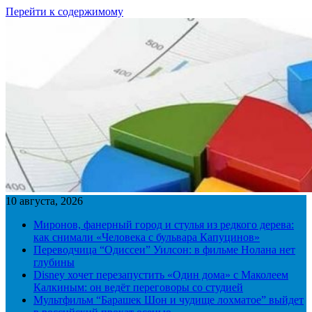
Перейти к содержимому
10 августа, 2026
Миронов, фанерный город и стулья из редкого дерева:
как снимали «Человека с бульвара Капуцинов»
Переводчица “Одиссеи” Уилсон: в фильме Нолана нет
глубины
Disney хочет перезапустить «Один дома» с Маколеем
Калкиным: он ведёт переговоры со студией
Мультфильм “Барашек Шон и чудище лохматое” выйдет