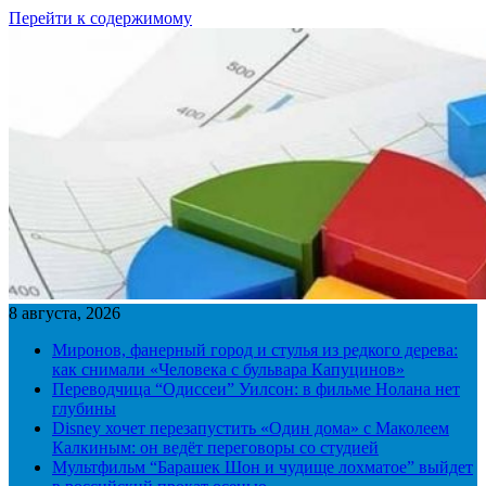
Перейти к содержимому
8 августа, 2026
Миронов, фанерный город и стулья из редкого дерева:
как снимали «Человека с бульвара Капуцинов»
Переводчица “Одиссеи” Уилсон: в фильме Нолана нет
глубины
Disney хочет перезапустить «Один дома» с Маколеем
Калкиным: он ведёт переговоры со студией
Мультфильм “Барашек Шон и чудище лохматое” выйдет