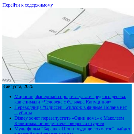
Перейти к содержимому
8 августа, 2026
Миронов, фанерный город и стулья из редкого дерева:
как снимали «Человека с бульвара Капуцинов»
Переводчица “Одиссеи” Уилсон: в фильме Нолана нет
глубины
Disney хочет перезапустить «Один дома» с Маколеем
Калкиным: он ведёт переговоры со студией
Мультфильм “Барашек Шон и чудище лохматое” выйдет