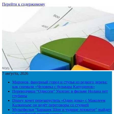
Перейти к содержимому
7 августа, 2026
Миронов, фанерный город и стулья из редкого дерева:
как снимали «Человека с бульвара Капуцинов»
Переводчица “Одиссеи” Уилсон: в фильме Нолана нет
глубины
Disney хочет перезапустить «Один дома» с Маколеем
Калкиным: он ведёт переговоры со студией
Мультфильм “Барашек Шон и чудище лохматое” выйдет