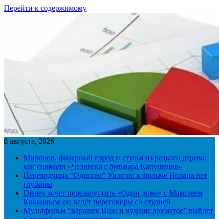
Перейти к содержимому
8 августа, 2026
Миронов, фанерный город и стулья из редкого дерева:
как снимали «Человека с бульвара Капуцинов»
Переводчица “Одиссеи” Уилсон: в фильме Нолана нет
глубины
Disney хочет перезапустить «Один дома» с Маколеем
Калкиным: он ведёт переговоры со студией
Мультфильм “Барашек Шон и чудище лохматое” выйдет