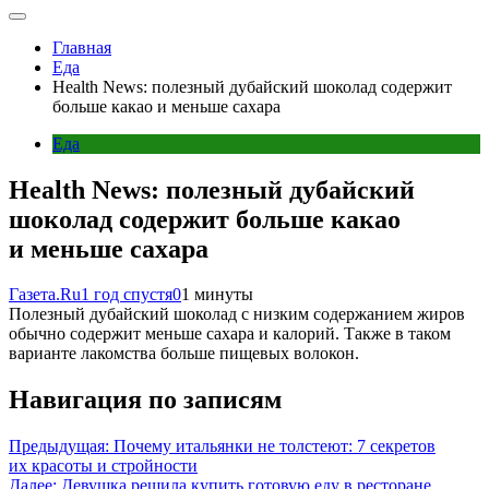
Главная
Еда
Health News: полезный дубайский шоколад содержит
больше какао и меньше сахара
Еда
Health News: полезный дубайский
шоколад содержит больше какао
и меньше сахара
Газета.Ru
1 год спустя
0
1 минуты
Полезный дубайский шоколад с низким содержанием жиров
обычно содержит меньше сахара и калорий. Также в таком
варианте лакомства больше пищевых волокон.
Навигация по записям
Предыдущая:
Почему итальянки не толстеют: 7 секретов
их красоты и стройности
Далее:
Девушка решила купить готовую еду в ресторане