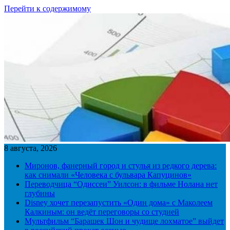
Перейти к содержимому
8 августа, 2026
Миронов, фанерный город и стулья из редкого дерева:
как снимали «Человека с бульвара Капуцинов»
Переводчица “Одиссеи” Уилсон: в фильме Нолана нет
глубины
Disney хочет перезапустить «Один дома» с Маколеем
Калкиным: он ведёт переговоры со студией
Мультфильм “Барашек Шон и чудище лохматое” выйдет