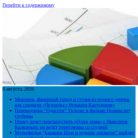
Перейти к содержимому
6 августа, 2026
Миронов, фанерный город и стулья из редкого дерева:
как снимали «Человека с бульвара Капуцинов»
Переводчица “Одиссеи” Уилсон: в фильме Нолана нет
глубины
Disney хочет перезапустить «Один дома» с Маколеем
Калкиным: он ведёт переговоры со студией
Мультфильм “Барашек Шон и чудище лохматое” выйдет