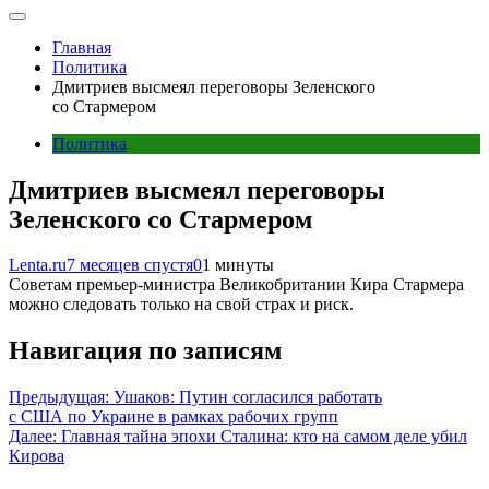
Главная
Политика
Дмитриев высмеял переговоры Зеленского
со Стармером
Политика
Дмитриев высмеял переговоры
Зеленского со Стармером
Lenta.ru
7 месяцев спустя
0
1 минуты
Советам премьер-министра Великобритании Кира Стармера
можно следовать только на свой страх и риск.
Навигация по записям
Предыдущая:
Ушаков: Путин согласился работать
с США по Украине в рамках рабочих групп
Далее:
Главная тайна эпохи Сталина: кто на самом деле убил
Кирова