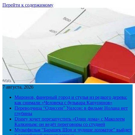
Перейти к содержимому
7 августа, 2026
Миронов, фанерный город и стулья из редкого дерева:
как снимали «Человека с бульвара Капуцинов»
Переводчица “Одиссеи” Уилсон: в фильме Нолана нет
глубины
Disney хочет перезапустить «Один дома» с Маколеем
Калкиным: он ведёт переговоры со студией
Мультфильм “Барашек Шон и чудище лохматое” выйдет