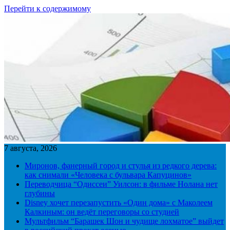
Перейти к содержимому
7 августа, 2026
Миронов, фанерный город и стулья из редкого дерева:
как снимали «Человека с бульвара Капуцинов»
Переводчица “Одиссеи” Уилсон: в фильме Нолана нет
глубины
Disney хочет перезапустить «Один дома» с Маколеем
Калкиным: он ведёт переговоры со студией
Мультфильм “Барашек Шон и чудище лохматое” выйдет