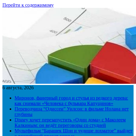
Перейти к содержимому
6 августа, 2026
Миронов, фанерный город и стулья из редкого дерева:
как снимали «Человека с бульвара Капуцинов»
Переводчица “Одиссеи” Уилсон: в фильме Нолана нет
глубины
Disney хочет перезапустить «Один дома» с Маколеем
Калкиным: он ведёт переговоры со студией
Мультфильм “Барашек Шон и чудище лохматое” выйдет