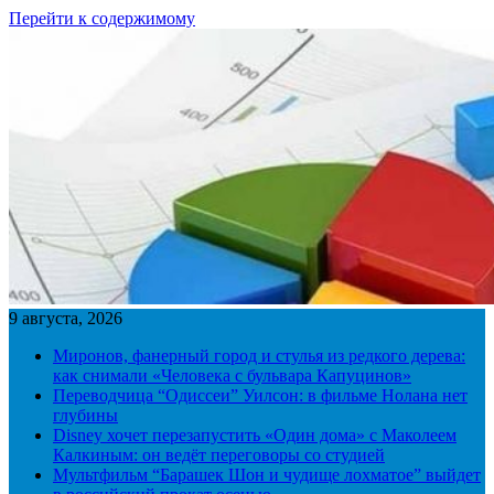
Перейти к содержимому
9 августа, 2026
Миронов, фанерный город и стулья из редкого дерева:
как снимали «Человека с бульвара Капуцинов»
Переводчица “Одиссеи” Уилсон: в фильме Нолана нет
глубины
Disney хочет перезапустить «Один дома» с Маколеем
Калкиным: он ведёт переговоры со студией
Мультфильм “Барашек Шон и чудище лохматое” выйдет