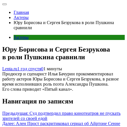
Главная
Актеры
Юру Борисова и Сергея Безрукова в роли Пушкина
сравнили
Актеры
Юру Борисова и Сергея Безрукова
в роли Пушкина сравнили
Lenta.ru
1 год спустя
0
1 минуты
Продюсер и сценарист Илья Бачурин прокомментировал
работу актеров Юры Борисова и Сергея Безрукова, в разное
время исполнивших роль поэта Александра Пушкина.
Его слова приводит «Пятый канал».
Навигация по записям
Предыдущая:
Суд подтвердил право кинотеатров не пускать
зрителей со своей едой
Далее:
Ален Прост раскритиковал сериал об Айртоне Сенне