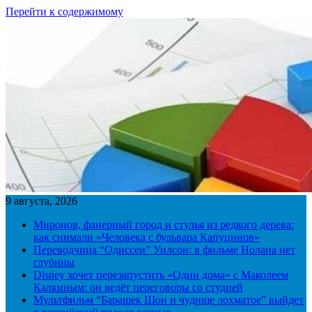
Перейти к содержимому
9 августа, 2026
Миронов, фанерный город и стулья из редкого дерева:
как снимали «Человека с бульвара Капуцинов»
Переводчица “Одиссеи” Уилсон: в фильме Нолана нет
глубины
Disney хочет перезапустить «Один дома» с Маколеем
Калкиным: он ведёт переговоры со студией
Мультфильм “Барашек Шон и чудище лохматое” выйдет