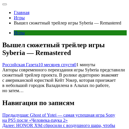
Главная
Игры
Вышел сюжетный трейлер игры Syberia — Remastered
Игры
Вышел сюжетный трейлер игры
Syberia — Remastered
Российская Газета
10 месяцев спустя
0
1 минуты
Авторы современного переиздания игры Syberia представили
сюжетный трейлер проекта. В ролике аудиторию знакомят
с американской юристкой Кейт Уокер, которая приезжает
в небольшой городок Валадилена в Альпах по работе,
но затем…
Навигация по записям
Предыдущая:
Ghost of Yotei — самая успешная игра Sony
на PS5 после «Человека-паука 2»
Далее:
HONOR X9d сбросили с воздушного шара, чтобы