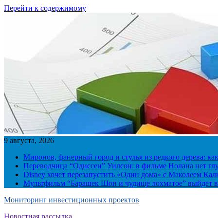
Перейти к содержимому
9 августа, 2026
Миронов, фанерный город и стулья из редкого дерева: ка
Переводчица “Одиссеи” Уилсон: в фильме Нолана нет г
Disney хочет перезапустить «Один дома» с Маколеем Кал
Мультфильм “Барашек Шон и чудище лохматое” выйдет в
Мониторинг инвестиционных проектов
Новостная рассылка