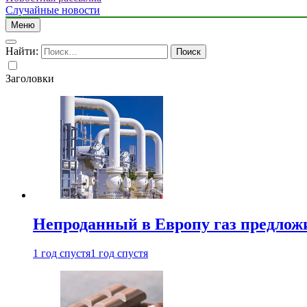
Случайные новости
Меню
Найти:
Заголовки
Непроданный в Европу газ предлож
1 год спустя
1 год спустя