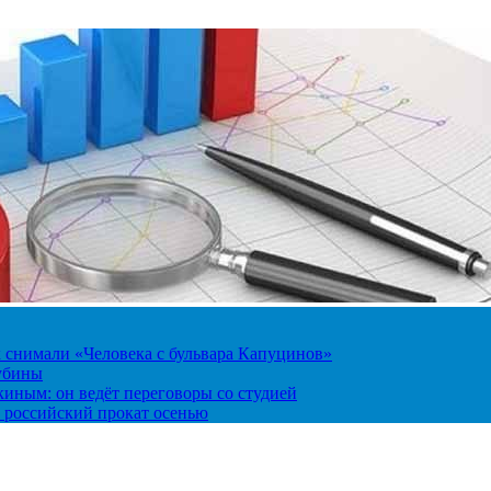
к снимали «Человека с бульвара Капуцинов»
лубины
киным: он ведёт переговоры со студией
 российский прокат осенью