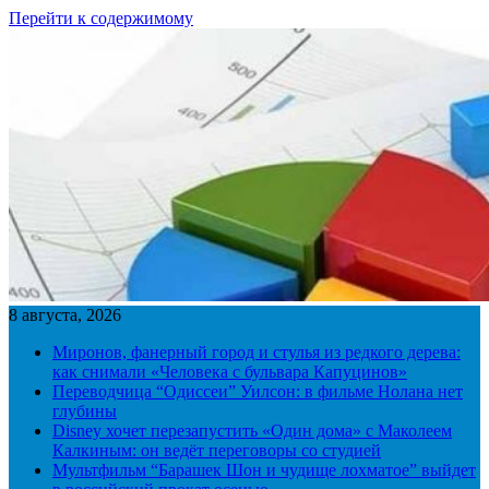
Перейти к содержимому
8 августа, 2026
Миронов, фанерный город и стулья из редкого дерева:
как снимали «Человека с бульвара Капуцинов»
Переводчица “Одиссеи” Уилсон: в фильме Нолана нет
глубины
Disney хочет перезапустить «Один дома» с Маколеем
Калкиным: он ведёт переговоры со студией
Мультфильм “Барашек Шон и чудище лохматое” выйдет