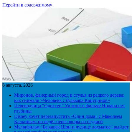
Перейти к содержимому
6 августа, 2026
Миронов, фанерный город и стулья из редкого дерева:
как снимали «Человека с бульвара Капуцинов»
Переводчица “Одиссеи” Уилсон: в фильме Нолана нет
глубины
Disney хочет перезапустить «Один дома» с Маколеем
Калкиным: он ведёт переговоры со студией
Мультфильм “Барашек Шон и чудище лохматое” выйдет