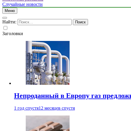
Случайные новости
Меню
Найти:
Заголовки
Непроданный в Европу газ предлож
1 год спустя
12 месяцев спустя