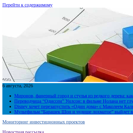
Перейти к содержимому
6 августа, 2026
Миронов, фанерный город и стулья из редкого дерева: ка
Переводчица “Одиссеи” Уилсон: в фильме Нолана нет г
Disney хочет перезапустить «Один дома» с Маколеем Кал
Мультфильм “Барашек Шон и чудище лохматое” выйдет в
Мониторинг инвестиционных проектов
Новостная рассылка