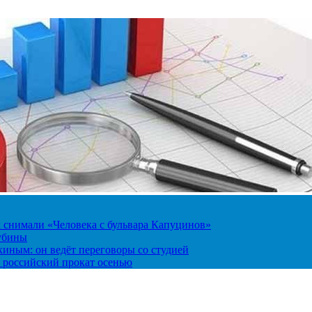
к снимали «Человека с бульвара Капуцинов»
лубины
киным: он ведёт переговоры со студией
 российский прокат осенью