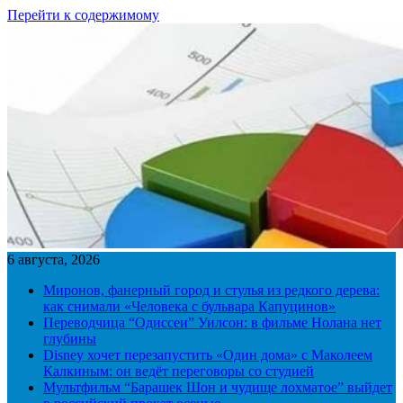
Перейти к содержимому
6 августа, 2026
Миронов, фанерный город и стулья из редкого дерева:
как снимали «Человека с бульвара Капуцинов»
Переводчица “Одиссеи” Уилсон: в фильме Нолана нет
глубины
Disney хочет перезапустить «Один дома» с Маколеем
Калкиным: он ведёт переговоры со студией
Мультфильм “Барашек Шон и чудище лохматое” выйдет