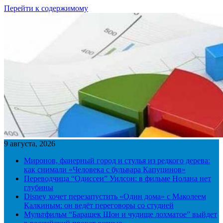
Перейти к содержимому
9 августа, 2026
Миронов, фанерный город и стулья из редкого дерева:
как снимали «Человека с бульвара Капуцинов»
Переводчица “Одиссеи” Уилсон: в фильме Нолана нет
глубины
Disney хочет перезапустить «Один дома» с Маколеем
Калкиным: он ведёт переговоры со студией
Мультфильм “Барашек Шон и чудище лохматое” выйдет