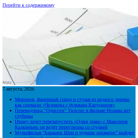
Перейти к содержимому
7 августа, 2026
Миронов, фанерный город и стулья из редкого дерева:
как снимали «Человека с бульвара Капуцинов»
Переводчица “Одиссеи” Уилсон: в фильме Нолана нет
глубины
Disney хочет перезапустить «Один дома» с Маколеем
Калкиным: он ведёт переговоры со студией
Мультфильм “Барашек Шон и чудище лохматое” выйдет