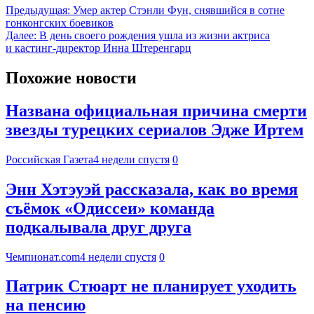
Предыдущая:
Умер актер Стэнли Фун, снявшийся в сотне
гонконгских боевиков
Далее:
В день своего рождения ушла из жизни актриса
и кастинг-директор Инна Штеренгарц
Похожие новости
Названа официальная причина смерти
звезды турецких сериалов Эдже Иртем
Российская Газета
4 недели спустя
0
Энн Хэтэуэй рассказала, как во время
съёмок «Одиссеи» команда
подкалывала друг друга
Чемпионат.com
4 недели спустя
0
Патрик Стюарт не планирует уходить
на пенсию