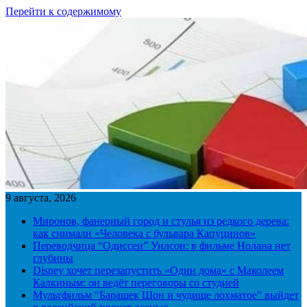
Перейти к содержимому
9 августа, 2026
Миронов, фанерный город и стулья из редкого дерева:
как снимали «Человека с бульвара Капуцинов»
Переводчица “Одиссеи” Уилсон: в фильме Нолана нет
глубины
Disney хочет перезапустить «Один дома» с Маколеем
Калкиным: он ведёт переговоры со студией
Мультфильм “Барашек Шон и чудище лохматое” выйдет