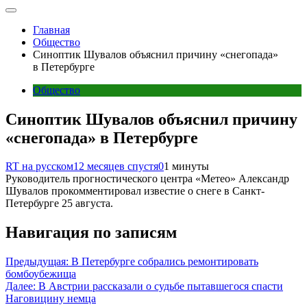
Главная
Общество
Синоптик Шувалов объяснил причину «снегопада»
в Петербурге
Общество
Синоптик Шувалов объяснил причину
«снегопада» в Петербурге
RT на русском
12 месяцев спустя
0
1 минуты
Руководитель прогностического центра «Метео» Александр
Шувалов прокомментировал известие о снеге в Санкт-
Петербурге 25 августа.
Навигация по записям
Предыдущая:
В Петербурге собрались ремонтировать
бомбоубежища
Далее:
В Австрии рассказали о судьбе пытавшегося спасти
Наговицину немца