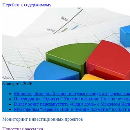
Перейти к содержимому
8 августа, 2026
Миронов, фанерный город и стулья из редкого дерева: ка
Переводчица “Одиссеи” Уилсон: в фильме Нолана нет г
Disney хочет перезапустить «Один дома» с Маколеем Кал
Мультфильм “Барашек Шон и чудище лохматое” выйдет в
Мониторинг инвестиционных проектов
Новостная рассылка