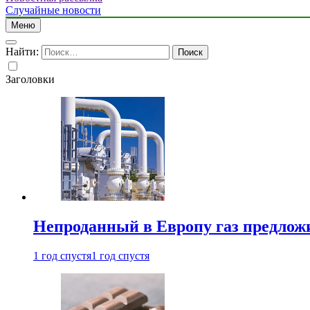
Случайные новости
Меню
Найти:
Заголовки
Непроданный в Европу газ предлож
1 год спустя
1 год спустя