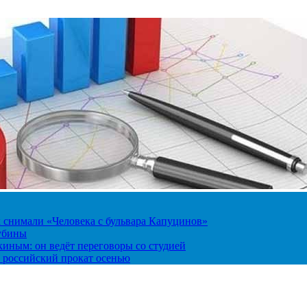
к снимали «Человека с бульвара Капуцинов»
лубины
киным: он ведёт переговоры со студией
 российский прокат осенью