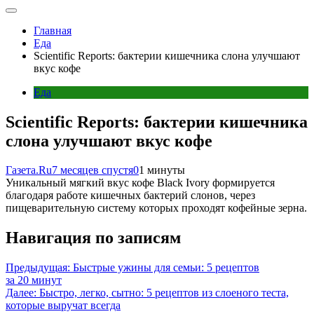
Главная
Еда
Scientific Reports: бактерии кишечника слона улучшают
вкус кофе
Еда
Scientific Reports: бактерии кишечника
слона улучшают вкус кофе
Газета.Ru
7 месяцев спустя
0
1 минуты
Уникальный мягкий вкус кофе Black Ivory формируется
благодаря работе кишечных бактерий слонов, через
пищеварительную систему которых проходят кофейные зерна.
Навигация по записям
Предыдущая:
Быстрые ужины для семьи: 5 рецептов
за 20 минут
Далее:
Быстро, легко, сытно: 5 рецептов из слоеного теста,
которые выручат всегда