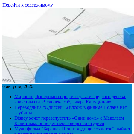
Перейти к содержимому
6 августа, 2026
Миронов, фанерный город и стулья из редкого дерева:
как снимали «Человека с бульвара Капуцинов»
Переводчица “Одиссеи” Уилсон: в фильме Нолана нет
глубины
Disney хочет перезапустить «Один дома» с Маколеем
Калкиным: он ведёт переговоры со студией
Мультфильм “Барашек Шон и чудище лохматое” выйдет