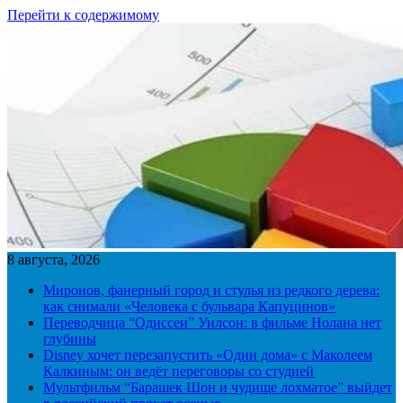
Перейти к содержимому
8 августа, 2026
Миронов, фанерный город и стулья из редкого дерева:
как снимали «Человека с бульвара Капуцинов»
Переводчица “Одиссеи” Уилсон: в фильме Нолана нет
глубины
Disney хочет перезапустить «Один дома» с Маколеем
Калкиным: он ведёт переговоры со студией
Мультфильм “Барашек Шон и чудище лохматое” выйдет