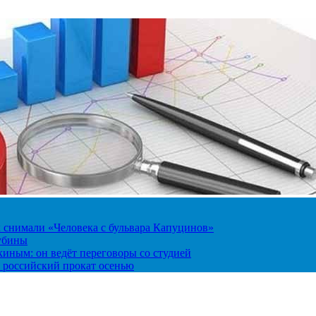
к снимали «Человека с бульвара Капуцинов»
лубины
киным: он ведёт переговоры со студией
 российский прокат осенью