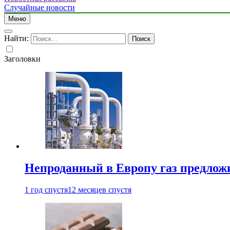
Случайные новости
Меню
Найти:
Заголовки
Непроданный в Европу газ предлож
1 год спустя
12 месяцев спустя