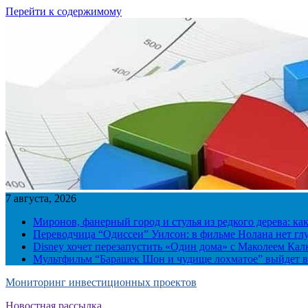
Перейти к содержимому
7 августа, 2026
Миронов, фанерный город и стулья из редкого дерева: ка
Переводчица “Одиссеи” Уилсон: в фильме Нолана нет г
Disney хочет перезапустить «Один дома» с Маколеем Кал
Мультфильм “Барашек Шон и чудище лохматое” выйдет в
Мониторинг инвестиционных проектов
Новостная рассылка