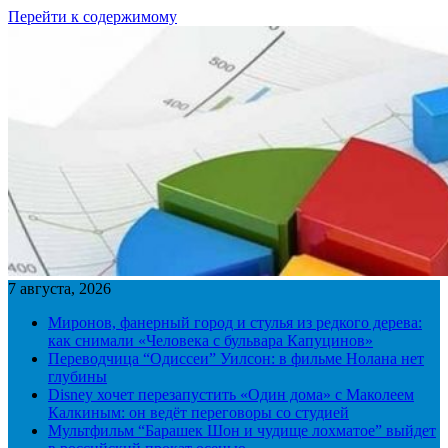
Перейти к содержимому
7 августа, 2026
Миронов, фанерный город и стулья из редкого дерева:
как снимали «Человека с бульвара Капуцинов»
Переводчица “Одиссеи” Уилсон: в фильме Нолана нет
глубины
Disney хочет перезапустить «Один дома» с Маколеем
Калкиным: он ведёт переговоры со студией
Мультфильм “Барашек Шон и чудище лохматое” выйдет