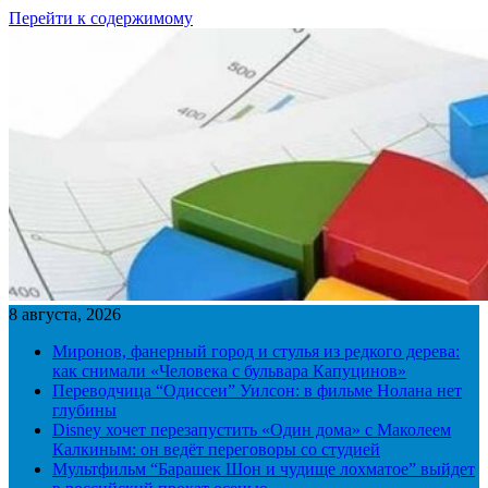
Перейти к содержимому
8 августа, 2026
Миронов, фанерный город и стулья из редкого дерева:
как снимали «Человека с бульвара Капуцинов»
Переводчица “Одиссеи” Уилсон: в фильме Нолана нет
глубины
Disney хочет перезапустить «Один дома» с Маколеем
Калкиным: он ведёт переговоры со студией
Мультфильм “Барашек Шон и чудище лохматое” выйдет