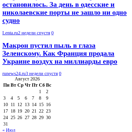
остановилось. За день в одесские и
николаевские порты не зашло ни одно
судно
Lenta.ru
2 недели спустя
0
Макрон пустил пыль в глаза
Зеленскому. Как Франция продала
Украине воздух на миллиарды евро
runews24.ru
3 недели спустя
0
Август 2026
Пн
Вт
Ср
Чт
Пт
Сб
Вс
1
2
3
4
5
6
7
8
9
10
11
12
13
14
15
16
17
18
19
20
21
22
23
24
25
26
27
28
29
30
31
« Июл