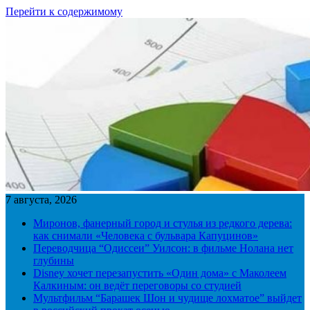
Перейти к содержимому
7 августа, 2026
Миронов, фанерный город и стулья из редкого дерева:
как снимали «Человека с бульвара Капуцинов»
Переводчица “Одиссеи” Уилсон: в фильме Нолана нет
глубины
Disney хочет перезапустить «Один дома» с Маколеем
Калкиным: он ведёт переговоры со студией
Мультфильм “Барашек Шон и чудище лохматое” выйдет