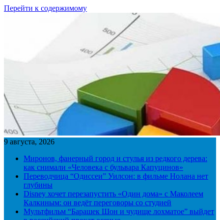
Перейти к содержимому
9 августа, 2026
Миронов, фанерный город и стулья из редкого дерева:
как снимали «Человека с бульвара Капуцинов»
Переводчица “Одиссеи” Уилсон: в фильме Нолана нет
глубины
Disney хочет перезапустить «Один дома» с Маколеем
Калкиным: он ведёт переговоры со студией
Мультфильм “Барашек Шон и чудище лохматое” выйдет