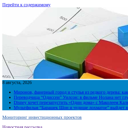
Перейти к содержимому
8 августа, 2026
Миронов, фанерный город и стулья из редкого дерева: ка
Переводчица “Одиссеи” Уилсон: в фильме Нолана нет г
Disney хочет перезапустить «Один дома» с Маколеем Кал
Мультфильм “Барашек Шон и чудище лохматое” выйдет в
Мониторинг инвестиционных проектов
Новостная рассылка