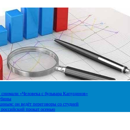
к снимали «Человека с бульвара Капуцинов»
лубины
киным: он ведёт переговоры со студией
 российский прокат осенью