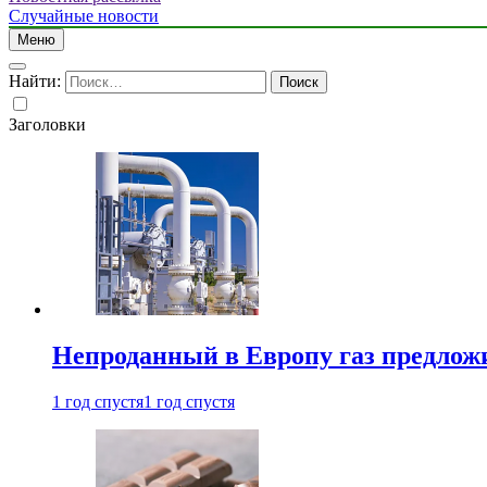
Случайные новости
Меню
Найти:
Заголовки
Непроданный в Европу газ предлож
1 год спустя
1 год спустя