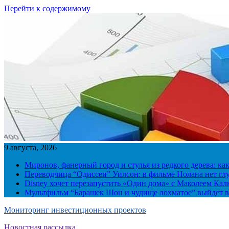
Перейти к содержимому
9 августа, 2026
Миронов, фанерный город и стулья из редкого дерева: ка
Переводчица “Одиссеи” Уилсон: в фильме Нолана нет г
Disney хочет перезапустить «Один дома» с Маколеем Кал
Мультфильм “Барашек Шон и чудище лохматое” выйдет в
Мониторинг инвестиционных проектов
Новостная рассылка