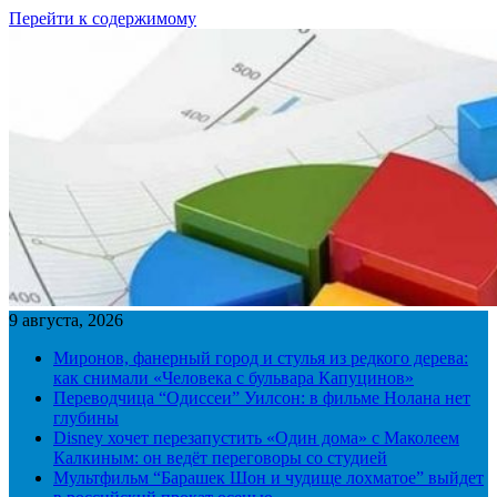
Перейти к содержимому
9 августа, 2026
Миронов, фанерный город и стулья из редкого дерева:
как снимали «Человека с бульвара Капуцинов»
Переводчица “Одиссеи” Уилсон: в фильме Нолана нет
глубины
Disney хочет перезапустить «Один дома» с Маколеем
Калкиным: он ведёт переговоры со студией
Мультфильм “Барашек Шон и чудище лохматое” выйдет